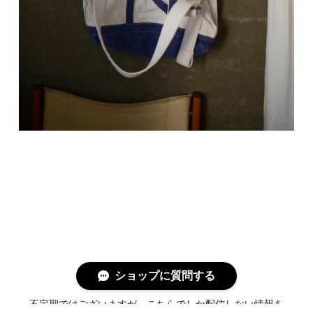
ショップに質問する
News Letter
不定期ではございますが、こちらでしか配信しない情報を